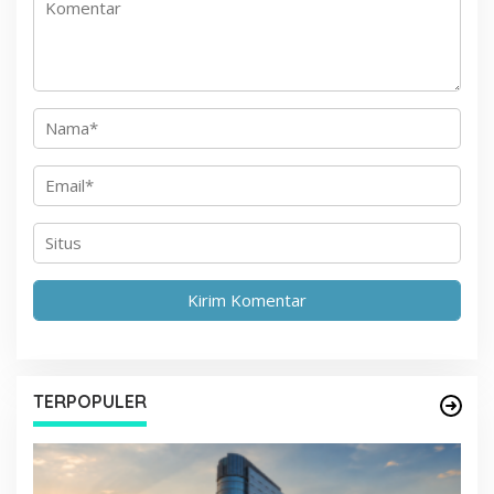
s
TERPOPULER