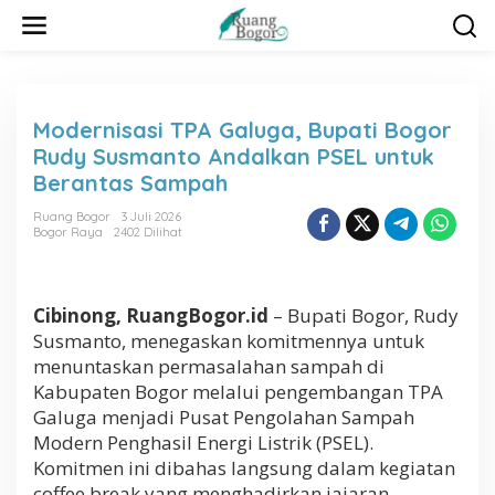
L
e
w
a
t
i
Modernisasi TPA Galuga, Bupati Bogor
k
Rudy Susmanto Andalkan PSEL untuk
e
k
Berantas Sampah
o
n
Ruang Bogor
3 Juli 2026
Bogor Raya
2402 Dilihat
t
e
n
Cibinong, RuangBogor.id
– Bupati Bogor, Rudy
Susmanto, menegaskan komitmennya untuk
menuntaskan permasalahan sampah di
Kabupaten Bogor melalui pengembangan TPA
Galuga menjadi Pusat Pengolahan Sampah
Modern Penghasil Energi Listrik (PSEL).
Komitmen ini dibahas langsung dalam kegiatan
coffee break yang menghadirkan jajaran