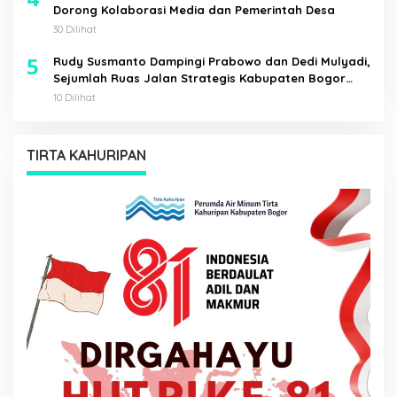
Dorong Kolaborasi Media dan Pemerintah Desa
30 Dilihat
5
Rudy Susmanto Dampingi Prabowo dan Dedi Mulyadi,
Sejumlah Ruas Jalan Strategis Kabupaten Bogor
Diresmikan
10 Dilihat
TIRTA KAHURIPAN