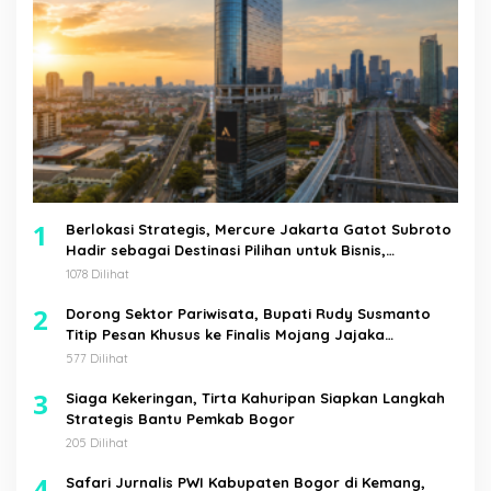
1
Berlokasi Strategis, Mercure Jakarta Gatot Subroto
Hadir sebagai Destinasi Pilihan untuk Bisnis,
Staycation, Meeting, dan Kuliner di Jakarta Selatan
1078 Dilihat
2
Dorong Sektor Pariwisata, Bupati Rudy Susmanto
Titip Pesan Khusus ke Finalis Mojang Jajaka
Kabupaten Bogor
577 Dilihat
3
Siaga Kekeringan, Tirta Kahuripan Siapkan Langkah
Strategis Bantu Pemkab Bogor
205 Dilihat
4
Safari Jurnalis PWI Kabupaten Bogor di Kemang,