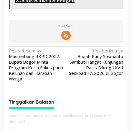
Kecamatan Rancabungur
Ikuti Kami
N
Pos sebelumnya
Pos berikutnya
Musrenbang RKPD 2027:
Bupati Rudy Susmanto
a
Bupati Bogor Minta
Sambut Hangat Kunjungan
v
Program Kerja Fokus pada
Pasis Dikreg LXVII
Keluhan dan Harapan
Seskoad TA 2026 di Bogor
i
Warga
g
a
s
Tinggalkan Balasan
i
p
Alamat email Anda tidak akan dipublikasikan.
Ruas yang wajib
ditandai
*
o