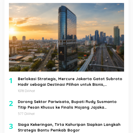
1
Berlokasi Strategis, Mercure Jakarta Gatot Subroto
Hadir sebagai Destinasi Pilihan untuk Bisnis,
Staycation, Meeting, dan Kuliner di Jakarta Selatan
1078 Dilihat
2
Dorong Sektor Pariwisata, Bupati Rudy Susmanto
Titip Pesan Khusus ke Finalis Mojang Jajaka
Kabupaten Bogor
577 Dilihat
3
Siaga Kekeringan, Tirta Kahuripan Siapkan Langkah
Strategis Bantu Pemkab Bogor