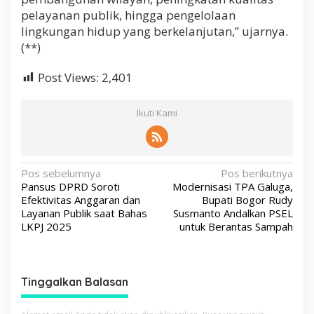
pelayanan publik, hingga pengelolaan
lingkungan hidup yang berkelanjutan,” ujarnya.
(**)
Post Views:
2,401
Ikuti Kami
N
Pos sebelumnya
Pos berikutnya
Pansus DPRD Soroti
Modernisasi TPA Galuga,
a
Efektivitas Anggaran dan
Bupati Bogor Rudy
v
Layanan Publik saat Bahas
Susmanto Andalkan PSEL
LKPJ 2025
untuk Berantas Sampah
i
g
a
Tinggalkan Balasan
s
i