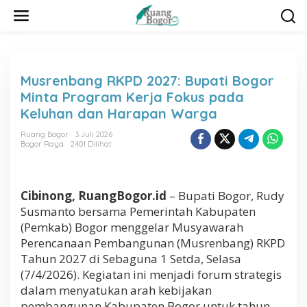
L
e
w
a
t
i
Musrenbang RKPD 2027: Bupati Bogor
k
Minta Program Kerja Fokus pada
e
k
Keluhan dan Harapan Warga
o
n
Ruang Bogor
3 Juli 2026
Bogor Raya
2401 Dilihat
t
e
n
Cibinong, RuangBogor.id
– Bupati Bogor, Rudy
Susmanto bersama Pemerintah Kabupaten
(Pemkab) Bogor menggelar Musyawarah
Perencanaan Pembangunan (Musrenbang) RKPD
Tahun 2027 di Sebaguna 1 Setda, Selasa
(7/4/2026). Kegiatan ini menjadi forum strategis
dalam menyatukan arah kebijakan
pembangunan Kabupaten Bogor untuk tahun