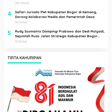
205 Dilihat
4
Safari Jurnalis PWI Kabupaten Bogor di Kemang,
Dorong Kolaborasi Media dan Pemerintah Desa
30 Dilihat
5
Rudy Susmanto Dampingi Prabowo dan Dedi Mulyadi,
Sejumlah Ruas Jalan Strategis Kabupaten Bogor
Diresmikan
10 Dilihat
TIRTA KAHURIPAN