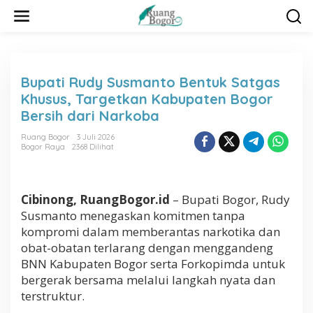
L
e
w
a
t
i
Bupati Rudy Susmanto Bentuk Satgas
k
Khusus, Targetkan Kabupaten Bogor
e
k
Bersih dari Narkoba
o
n
Ruang Bogor
3 Juli 2026
Bogor Raya
2368 Dilihat
t
e
n
Cibinong, RuangBogor.id
– Bupati Bogor, Rudy
Susmanto menegaskan komitmen tanpa
kompromi dalam memberantas narkotika dan
obat-obatan terlarang dengan menggandeng
BNN Kabupaten Bogor serta Forkopimda untuk
bergerak bersama melalui langkah nyata dan
terstruktur.