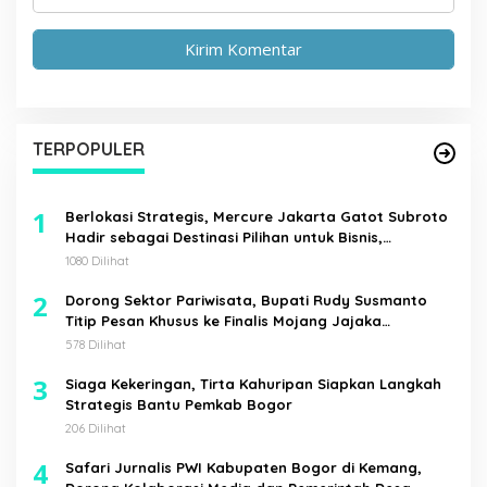
TERPOPULER
1
Berlokasi Strategis, Mercure Jakarta Gatot Subroto
Hadir sebagai Destinasi Pilihan untuk Bisnis,
Staycation, Meeting, dan Kuliner di Jakarta Selatan
1080 Dilihat
2
Dorong Sektor Pariwisata, Bupati Rudy Susmanto
Titip Pesan Khusus ke Finalis Mojang Jajaka
Kabupaten Bogor
578 Dilihat
3
Siaga Kekeringan, Tirta Kahuripan Siapkan Langkah
Strategis Bantu Pemkab Bogor
206 Dilihat
4
Safari Jurnalis PWI Kabupaten Bogor di Kemang,