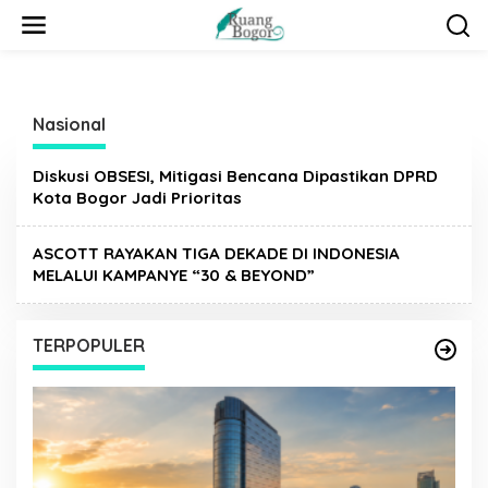
L
e
w
a
t
i
Nasional
k
e
k
Diskusi OBSESI, Mitigasi Bencana Dipastikan DPRD
o
Kota Bogor Jadi Prioritas
n
t
ASCOTT RAYAKAN TIGA DEKADE DI INDONESIA
e
MELALUI KAMPANYE “30 & BEYOND”
n
TERPOPULER