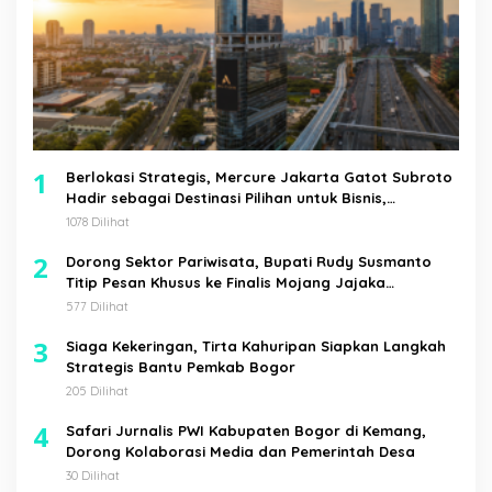
1
Berlokasi Strategis, Mercure Jakarta Gatot Subroto
Hadir sebagai Destinasi Pilihan untuk Bisnis,
Staycation, Meeting, dan Kuliner di Jakarta Selatan
1078 Dilihat
2
Dorong Sektor Pariwisata, Bupati Rudy Susmanto
Titip Pesan Khusus ke Finalis Mojang Jajaka
Kabupaten Bogor
577 Dilihat
3
Siaga Kekeringan, Tirta Kahuripan Siapkan Langkah
Strategis Bantu Pemkab Bogor
205 Dilihat
4
Safari Jurnalis PWI Kabupaten Bogor di Kemang,
Dorong Kolaborasi Media dan Pemerintah Desa
30 Dilihat