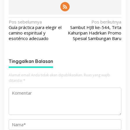
N
Pos sebelumnya
Pos berikutnya
Guía práctica para elegir el
Sambut HJB ke-544, Tirta
a
camino espiritual y
Kahuripan Hadirkan Promo
v
esotérico adecuado
Spesial Sambungan Baru
i
g
Tinggalkan Balasan
a
s
Alamat email Anda tidak akan dipublikasikan.
Ruas yang wajib
i
ditandai
*
p
o
s