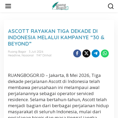
L
e
w
a
t
i
ASCOTT RAYAKAN TIGA DEKADE DI
k
INDONESIA MELALUI KAMPANYE “30 &
e
k
BEYOND”
o
n
Ruang Bogor
3 Juli 2026
Headline
,
Nasional
1147 Dilihat
t
e
n
RUANGBOGOR.ID – Jakarta, 8 Mei 2026, Tiga
dekade perjalanan Ascott di Indonesia telah
membawa perusahaan ini melampaui awal
perjalanannya sebagai operator serviced
residence. Selama bertahun-tahun, Ascott telah
menjadi bagian dari berbagai perjalanan hidup
masyarakat di seluruh Indonesia, mulai dari
perjalanan bisnis dan masa tinggal jangka