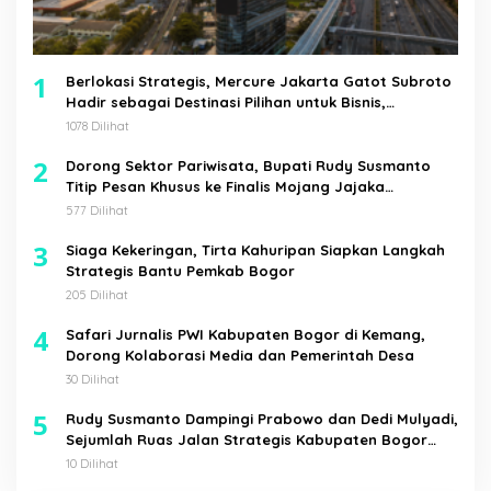
1
Berlokasi Strategis, Mercure Jakarta Gatot Subroto
Hadir sebagai Destinasi Pilihan untuk Bisnis,
Staycation, Meeting, dan Kuliner di Jakarta Selatan
1078 Dilihat
2
Dorong Sektor Pariwisata, Bupati Rudy Susmanto
Titip Pesan Khusus ke Finalis Mojang Jajaka
Kabupaten Bogor
577 Dilihat
3
Siaga Kekeringan, Tirta Kahuripan Siapkan Langkah
Strategis Bantu Pemkab Bogor
205 Dilihat
4
Safari Jurnalis PWI Kabupaten Bogor di Kemang,
Dorong Kolaborasi Media dan Pemerintah Desa
30 Dilihat
5
Rudy Susmanto Dampingi Prabowo dan Dedi Mulyadi,
Sejumlah Ruas Jalan Strategis Kabupaten Bogor
Diresmikan
10 Dilihat