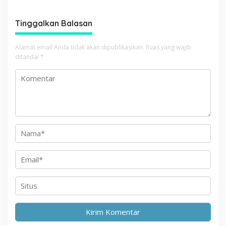
g
a
Tinggalkan Balasan
s
i
Alamat email Anda tidak akan dipublikasikan.
Ruas yang wajib
p
ditandai
*
o
s