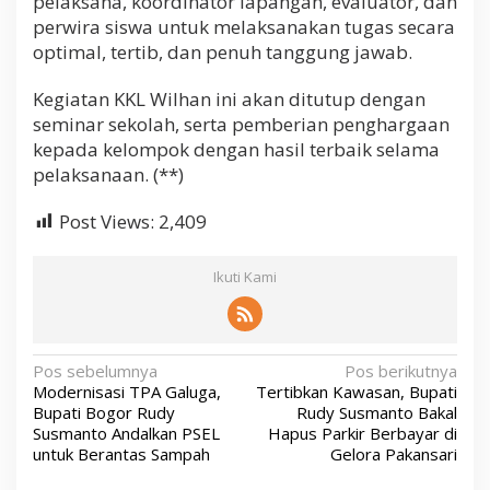
pelaksana, koordinator lapangan, evaluator, dan
perwira siswa untuk melaksanakan tugas secara
optimal, tertib, dan penuh tanggung jawab.
Kegiatan KKL Wilhan ini akan ditutup dengan
seminar sekolah, serta pemberian penghargaan
kepada kelompok dengan hasil terbaik selama
pelaksanaan. (**)
Post Views:
2,409
Ikuti Kami
N
Pos sebelumnya
Pos berikutnya
Modernisasi TPA Galuga,
Tertibkan Kawasan, Bupati
a
Bupati Bogor Rudy
Rudy Susmanto Bakal
v
Susmanto Andalkan PSEL
Hapus Parkir Berbayar di
untuk Berantas Sampah
Gelora Pakansari
i