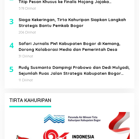
Titip Pesan Khusus ke Finalis Mojang Jajaka
Kabupaten Bogor
578 Dilihat
3
Siaga Kekeringan, Tirta Kahuripan Siapkan Langkah
Strategis Bantu Pemkab Bogor
206 Dilihat
4
Safari Jurnalis PWI Kabupaten Bogor di Kemang,
Dorong Kolaborasi Media dan Pemerintah Desa
31 Dilihat
5
Rudy Susmanto Dampingi Prabowo dan Dedi Mulyadi,
Sejumlah Ruas Jalan Strategis Kabupaten Bogor
Diresmikan
11 Dilihat
TIRTA KAHURIPAN