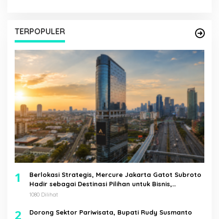
TERPOPULER
1
Berlokasi Strategis, Mercure Jakarta Gatot Subroto
Hadir sebagai Destinasi Pilihan untuk Bisnis,
Staycation, Meeting, dan Kuliner di Jakarta Selatan
1080 Dilihat
2
Dorong Sektor Pariwisata, Bupati Rudy Susmanto