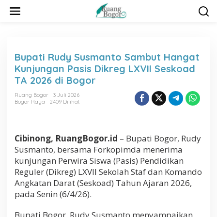
L
e
w
a
t
i
Bupati Rudy Susmanto Sambut Hangat
k
Kunjungan Pasis Dikreg LXVII Seskoad
e
k
TA 2026 di Bogor
o
n
Ruang Bogor
3 Juli 2026
Bogor Raya
2409 Dilihat
t
e
n
Cibinong, RuangBogor.id
– Bupati Bogor, Rudy
Susmanto, bersama Forkopimda menerima
kunjungan Perwira Siswa (Pasis) Pendidikan
Reguler (Dikreg) LXVII Sekolah Staf dan Komando
Angkatan Darat (Seskoad) Tahun Ajaran 2026,
pada Senin (6/4/26).
Bupati Bogor, Rudy Susmanto menyampaikan