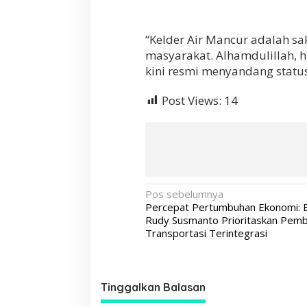
“Kelder Air Mancur adalah sa
masyarakat. Alhamdulillah, h
kini resmi menyandang status
Post Views:
14
N
Pos sebelumnya
Percepat Pertumbuhan Ekonomi: B
a
Rudy Susmanto Prioritaskan Pem
v
Transportasi Terintegrasi
i
g
Tinggalkan Balasan
a