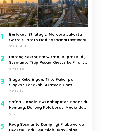
1
Berlokasi Strategis, Mercure Jakarta
Gatot Subroto Hadir sebagai Destinasi
Pilihan untuk Bisnis, Staycation,
1080 Dilihat
Meeting, dan Kuliner di Jakarta Selatan
2
Dorong Sektor Pariwisata, Bupati Rudy
Susmanto Titip Pesan Khusus ke Finalis
Mojang Jajaka Kabupaten Bogor
578 Dilihat
3
Siaga Kekeringan, Tirta Kahuripan
Siapkan Langkah Strategis Bantu
Pemkab Bogor
206 Dilihat
4
Safari Jurnalis PWI Kabupaten Bogor di
Kemang, Dorong Kolaborasi Media dan
Pemerintah Desa
31 Dilihat
5
Rudy Susmanto Dampingi Prabowo dan
Dedi Mulyadi, Sejumlah Ruas Jalan