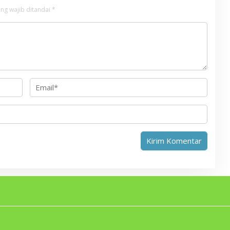
ng wajib ditandai
*