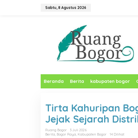
L
Sabtu, 8 Agustus 2026
e
w
a
t
i
k
e
k
o
n
t
e
n
Beranda
Berita
kabupaten bogor
Tirta Kahuripan Bog
Jejak Sejarah Distri
Ruang Bogor
3 Juli 2026
Berita
,
Bogor Raya
,
Kabupaten Bogor
14 Dilihat