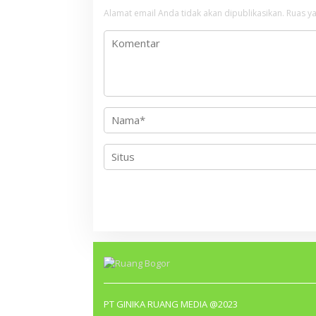
s
Alamat email Anda tidak akan dipublikasikan.
Ruas ya
i
p
o
s
PT GINIKA RUANG MEDIA @2023