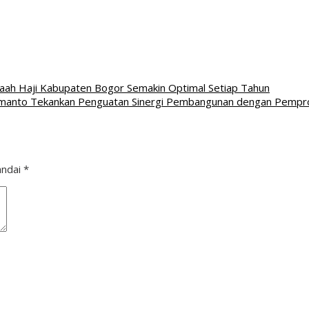
aah Haji Kabupaten Bogor Semakin Optimal Setiap Tahun
manto Tekankan Penguatan Sinergi Pembangunan dengan Pempr
andai
*