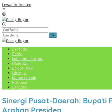
Lewati ke konten
Beranda
Berita
kabupaten bogor
Olahraga
Bogor Raya
Lifestyle
pemerintahan
Nasional
Bencana
Sinergi Pusat-Daerah: Bupat
Arahan Presiden