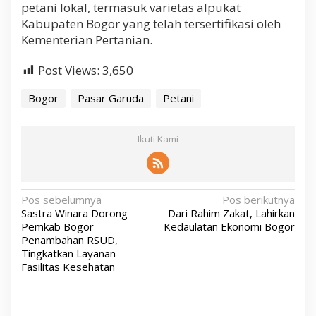
petani lokal, termasuk varietas alpukat
Kabupaten Bogor yang telah tersertifikasi oleh
Kementerian Pertanian.
Post Views:
3,650
Bogor
Pasar Garuda
Petani
Ikuti Kami
N
Pos sebelumnya
Pos berikutnya
Sastra Winara Dorong
Dari Rahim Zakat, Lahirkan
a
Pemkab Bogor
Kedaulatan Ekonomi Bogor
v
Penambahan RSUD,
Tingkatkan Layanan
i
Fasilitas Kesehatan
g
a