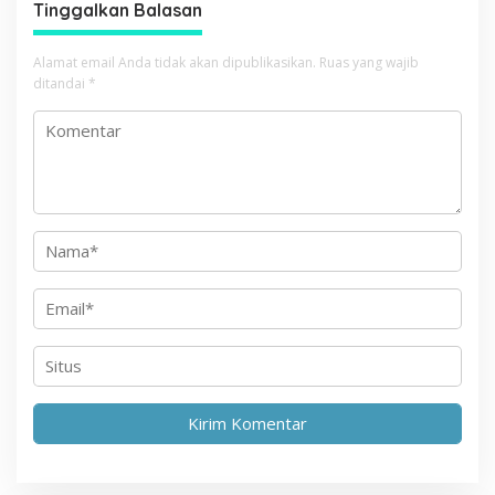
s
Tinggalkan Balasan
i
p
Alamat email Anda tidak akan dipublikasikan.
Ruas yang wajib
ditandai
*
o
s