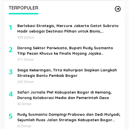
TERPOPULER
1
Berlokasi Strategis, Mercure Jakarta Gatot Subroto
Hadir sebagai Destinasi Pilihan untuk Bisnis,
Staycation, Meeting, dan Kuliner di Jakarta Selatan
1078 Dilihat
2
Dorong Sektor Pariwisata, Bupati Rudy Susmanto
Titip Pesan Khusus ke Finalis Mojang Jajaka
Kabupaten Bogor
577 Dilihat
3
Siaga Kekeringan, Tirta Kahuripan Siapkan Langkah
Strategis Bantu Pemkab Bogor
205 Dilihat
4
Safari Jurnalis PWI Kabupaten Bogor di Kemang,
Dorong Kolaborasi Media dan Pemerintah Desa
30 Dilihat
5
Rudy Susmanto Dampingi Prabowo dan Dedi Mulyadi,
Sejumlah Ruas Jalan Strategis Kabupaten Bogor
Diresmikan
10 Dilihat