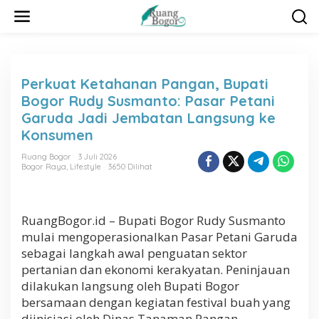
L
e
w
a
t
i
Perkuat Ketahanan Pangan, Bupati
k
Bogor Rudy Susmanto: Pasar Petani
e
k
Garuda Jadi Jembatan Langsung ke
o
Konsumen
n
t
Ruang Bogor
3 Juli 2026
e
Bogor Raya
,
Lifestyle
3650 Dilihat
n
RuangBogor.id – Bupati Bogor Rudy Susmanto
mulai mengoperasionalkan Pasar Petani Garuda
sebagai langkah awal penguatan sektor
pertanian dan ekonomi kerakyatan. Peninjauan
dilakukan langsung oleh Bupati Bogor
bersamaan dengan kegiatan festival buah yang
diinisiasi oleh Dinas Tanaman Pangan,