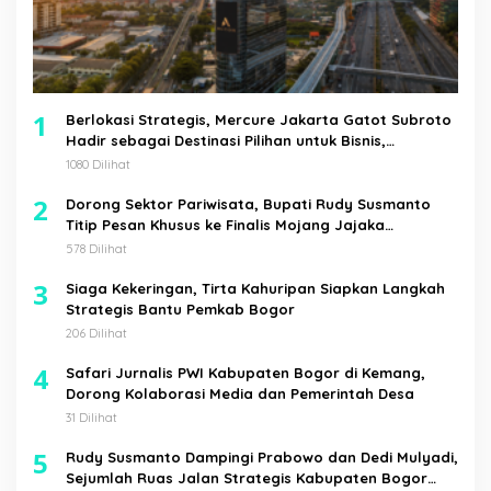
1
Berlokasi Strategis, Mercure Jakarta Gatot Subroto
Hadir sebagai Destinasi Pilihan untuk Bisnis,
Staycation, Meeting, dan Kuliner di Jakarta Selatan
1080 Dilihat
2
Dorong Sektor Pariwisata, Bupati Rudy Susmanto
Titip Pesan Khusus ke Finalis Mojang Jajaka
Kabupaten Bogor
578 Dilihat
3
Siaga Kekeringan, Tirta Kahuripan Siapkan Langkah
Strategis Bantu Pemkab Bogor
206 Dilihat
4
Safari Jurnalis PWI Kabupaten Bogor di Kemang,
Dorong Kolaborasi Media dan Pemerintah Desa
31 Dilihat
5
Rudy Susmanto Dampingi Prabowo dan Dedi Mulyadi,
Sejumlah Ruas Jalan Strategis Kabupaten Bogor