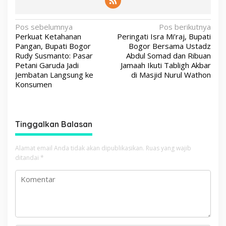
N
Pos sebelumnya
Pos berikutnya
Perkuat Ketahanan
Peringati Isra Mi’raj, Bupati
a
Pangan, Bupati Bogor
Bogor Bersama Ustadz
v
Rudy Susmanto: Pasar
Abdul Somad dan Ribuan
Petani Garuda Jadi
Jamaah Ikuti Tabligh Akbar
i
Jembatan Langsung ke
di Masjid Nurul Wathon
g
Konsumen
a
s
Tinggalkan Balasan
i
p
Alamat email Anda tidak akan dipublikasikan.
Ruas yang wajib
o
ditandai
*
s