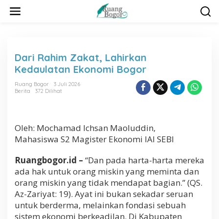
L
e
w
a
t
i
Dari Rahim Zakat, Lahirkan
k
Kedaulatan Ekonomi Bogor
e
k
Ruang Bogor
3 Juli 2026
o
Berita
372 Dilihat
n
t
e
n
Oleh: Mochamad Ichsan Maoluddin,
Mahasiswa S2 Magister Ekonomi IAI SEBI
Ruangbogor.id –
“Dan pada harta-harta mereka
ada hak untuk orang miskin yang meminta dan
orang miskin yang tidak mendapat bagian.” (QS.
Az-Zariyat: 19). Ayat ini bukan sekadar seruan
untuk berderma, melainkan fondasi sebuah
sistem ekonomi berkeadilan. Di Kabupaten