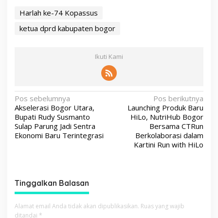
Harlah ke-74 Kopassus
ketua dprd kabupaten bogor
Ikuti Kami
N
Pos sebelumnya
Pos berikutnya
Akselerasi Bogor Utara,
Launching Produk Baru
a
Bupati Rudy Susmanto
HiLo, NutriHub Bogor
v
Sulap Parung Jadi Sentra
Bersama CTRun
Ekonomi Baru Terintegrasi
Berkolaborasi dalam
i
Kartini Run with HiLo
g
a
s
Tinggalkan Balasan
i
p
Alamat email Anda tidak akan dipublikasikan.
Ruas yang wajib
ditandai
*