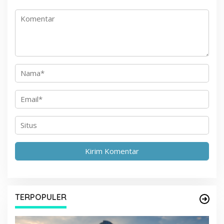
o
s
TERPOPULER