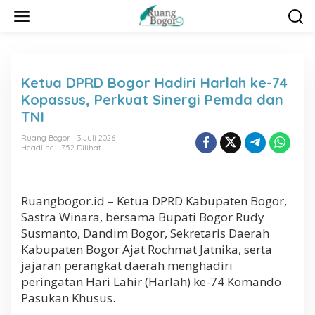
L
e
w
a
t
i
Ketua DPRD Bogor Hadiri Harlah ke-74
k
Kopassus, Perkuat Sinergi Pemda dan
e
k
TNI
o
n
Ruang Bogor
3 Juli 2026
Headline
752 Dilihat
t
e
n
Ruangbogor.id – Ketua DPRD Kabupaten Bogor,
Sastra Winara
, bersama Bupati Bogor
Rudy
Susmanto
, Dandim Bogor, Sekretaris Daerah
Kabupaten Bogor
Ajat Rochmat Jatnika
, serta
jajaran perangkat daerah menghadiri
peringatan Hari Lahir (Harlah) ke-74
Komando
Pasukan Khusus
.