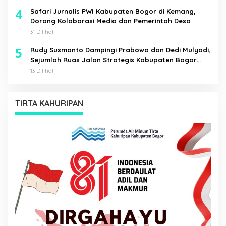
4
Safari Jurnalis PWI Kabupaten Bogor di Kemang,
Dorong Kolaborasi Media dan Pemerintah Desa
31 Dilihat
5
Rudy Susmanto Dampingi Prabowo dan Dedi Mulyadi,
Sejumlah Ruas Jalan Strategis Kabupaten Bogor
Diresmikan
13 Dilihat
TIRTA KAHURIPAN