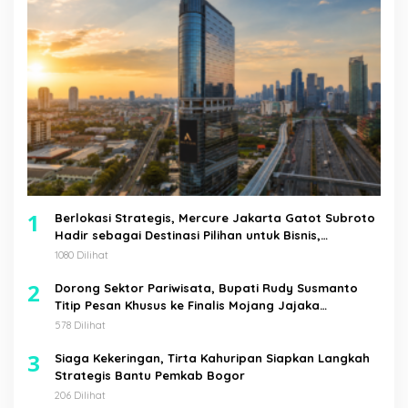
1
Berlokasi Strategis, Mercure Jakarta Gatot Subroto
Hadir sebagai Destinasi Pilihan untuk Bisnis,
Staycation, Meeting, dan Kuliner di Jakarta Selatan
1080 Dilihat
2
Dorong Sektor Pariwisata, Bupati Rudy Susmanto
Titip Pesan Khusus ke Finalis Mojang Jajaka
Kabupaten Bogor
578 Dilihat
3
Siaga Kekeringan, Tirta Kahuripan Siapkan Langkah
Strategis Bantu Pemkab Bogor
206 Dilihat