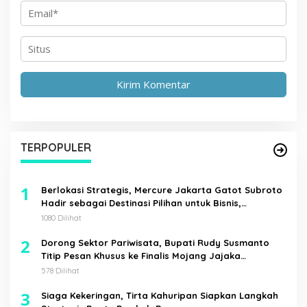
TERPOPULER
1
Berlokasi Strategis, Mercure Jakarta Gatot Subroto
Hadir sebagai Destinasi Pilihan untuk Bisnis,
Staycation, Meeting, dan Kuliner di Jakarta Selatan
1080 Dilihat
2
Dorong Sektor Pariwisata, Bupati Rudy Susmanto
Titip Pesan Khusus ke Finalis Mojang Jajaka
Kabupaten Bogor
578 Dilihat
3
Siaga Kekeringan, Tirta Kahuripan Siapkan Langkah