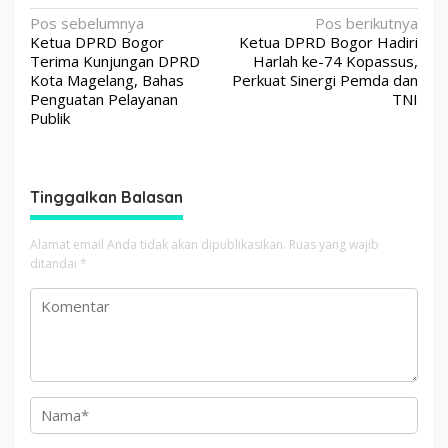
N
Pos sebelumnya
Pos berikutnya
Ketua DPRD Bogor
Ketua DPRD Bogor Hadiri
a
Terima Kunjungan DPRD
Harlah ke-74 Kopassus,
v
Kota Magelang, Bahas
Perkuat Sinergi Pemda dan
Penguatan Pelayanan
TNI
i
Publik
g
a
s
Tinggalkan Balasan
i
p
Alamat email Anda tidak akan dipublikasikan.
Ruas yang wajib
ditandai
*
o
s