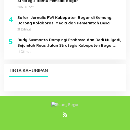
Strategis Bantu Pemkab Bogor
206 Dilihat
4
Safari Jurnalis PWI Kabupaten Bogor di Kemang,
Dorong Kolaborasi Media dan Pemerintah Desa
31 Dilihat
5
Rudy Susmanto Dampingi Prabowo dan Dedi Mulyadi,
Sejumlah Ruas Jalan Strategis Kabupaten Bogor
Diresmikan
11 Dilihat
TIRTA KAHURIPAN