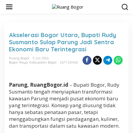
L
e
w
a
t
i
Akselerasi Bogor Utara, Bupati Rudy
k
Susmanto Sulap Parung Jadi Sentra
e
k
Ekonomi Baru Terintegrasi
o
n
Ruang Bogor
3 Juli 2026
Bogor Raya
,
Kabupaten Bogor
2671 Dilihat
t
e
n
Parung, RuangBogor.id
– Bupati Bogor, Rudy
Susmanto tengah menyiapkan transformasi
kawasan Parung menjadi pusat ekonomi baru
yang terintegrasi. Konsep yang diusung tidak
hanya sebatas penataan pasar, tetapi
menggabungkan fungsi perdagangan, kuliner,
dan transportasi dalam satu kawasan modern.