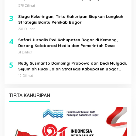
Kabupaten Bogor
578 Dilihat
3
Siaga Kekeringan, Tirta Kahuripan Siapkan Langkah
Strategis Bantu Pemkab Bogor
207 Dilihat
4
Safari Jurnalis PWI Kabupaten Bogor di Kemang,
Dorong Kolaborasi Media dan Pemerintah Desa
31 Dilihat
5
Rudy Susmanto Dampingi Prabowo dan Dedi Mulyadi,
Sejumlah Ruas Jalan Strategis Kabupaten Bogor
Diresmikan
15 Dilihat
TIRTA KAHURIPAN