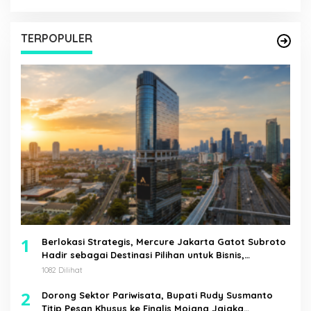
TERPOPULER
1
Berlokasi Strategis, Mercure Jakarta Gatot Subroto
Hadir sebagai Destinasi Pilihan untuk Bisnis,
Staycation, Meeting, dan Kuliner di Jakarta Selatan
1082 Dilihat
2
Dorong Sektor Pariwisata, Bupati Rudy Susmanto
Titip Pesan Khusus ke Finalis Mojang Jajaka