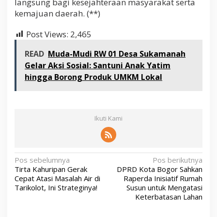
langsung bagi kesejahteraan masyarakat serta
kemajuan daerah. (**)
Post Views:
2,465
READ
Muda-Mudi RW 01 Desa Sukamanah
Gelar Aksi Sosial: Santuni Anak Yatim
hingga Borong Produk UMKM Lokal
Ikuti Kami
N
Pos sebelumnya
Pos berikutnya
Tirta Kahuripan Gerak
DPRD Kota Bogor Sahkan
a
Cepat Atasi Masalah Air di
Raperda Inisiatif Rumah
v
Tarikolot, Ini Strateginya!
Susun untuk Mengatasi
Keterbatasan Lahan
i
g