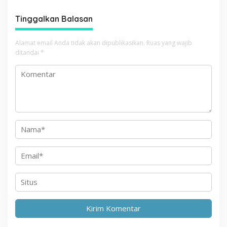
a
Tinggalkan Balasan
s
i
Alamat email Anda tidak akan dipublikasikan.
Ruas yang wajib
p
ditandai
*
o
s