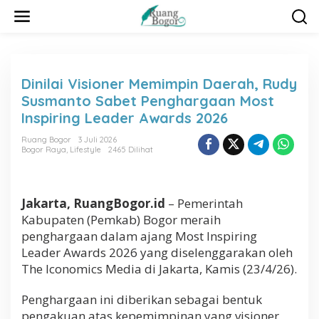
L
e
w
a
t
i
Dinilai Visioner Memimpin Daerah, Rudy
k
Susmanto Sabet Penghargaan Most
e
k
Inspiring Leader Awards 2026
o
n
Ruang Bogor
3 Juli 2026
Bogor Raya
,
Lifestyle
2465 Dilihat
t
e
n
Jakarta, RuangBogor.id
– Pemerintah
Kabupaten (Pemkab) Bogor meraih
penghargaan dalam ajang Most Inspiring
Leader Awards 2026 yang diselenggarakan oleh
The Iconomics Media di Jakarta, Kamis (23/4/26).
Penghargaan ini diberikan sebagai bentuk
pengakuan atas kepemimpinan yang visioner,