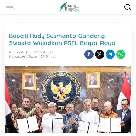
L
e
w
a
t
i
Bupati Rudy Susmanto Gandeng
k
Swasta Wujudkan PSEL Bogor Raya
e
k
Ruang Bogor
21 April 2026
o
Kabupaten Bogor
27 Dilihat
n
t
e
n