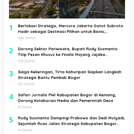
1
Berlokasi Strategis, Mercure Jakarta Gatot Subroto
Hadir sebagai Destinasi Pilihan untuk Bisnis,
Staycation, Meeting, dan Kuliner di Jakarta Selatan
1082 Dilihat
2
Dorong Sektor Pariwisata, Bupati Rudy Susmanto
Titip Pesan Khusus ke Finalis Mojang Jajaka
Kabupaten Bogor
578 Dilihat
3
Siaga Kekeringan, Tirta Kahuripan Siapkan Langkah
Strategis Bantu Pemkab Bogor
207 Dilihat
4
Safari Jurnalis PWI Kabupaten Bogor di Kemang,
Dorong Kolaborasi Media dan Pemerintah Desa
31 Dilihat
5
Rudy Susmanto Dampingi Prabowo dan Dedi Mulyadi,
Sejumlah Ruas Jalan Strategis Kabupaten Bogor
Diresmikan
14 Dilihat