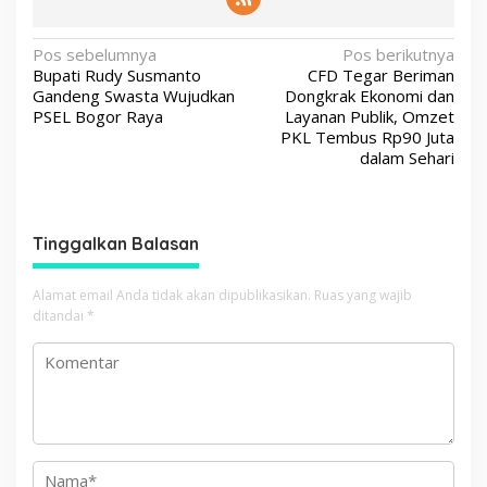
N
Pos sebelumnya
Pos berikutnya
Bupati Rudy Susmanto
CFD Tegar Beriman
a
Gandeng Swasta Wujudkan
Dongkrak Ekonomi dan
v
PSEL Bogor Raya
Layanan Publik, Omzet
PKL Tembus Rp90 Juta
i
dalam Sehari
g
a
s
Tinggalkan Balasan
i
p
Alamat email Anda tidak akan dipublikasikan.
Ruas yang wajib
ditandai
*
o
s