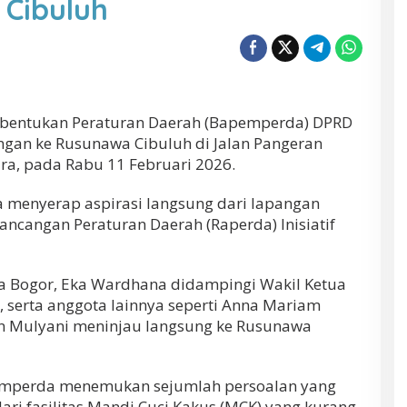
 Cibuluh
entukan Peraturan Daerah (Bapemperda) DPRD
gan ke Rusunawa Cibuluh di Jalan Pangeran
ara, pada Rabu 11 Februari 2026.
a menyerap aspirasi langsung dari lapangan
ncangan Peraturan Daerah (Raperda) Inisiatif
a Bogor, Eka Wardhana didampingi Wakil Ketua
serta anggota lainnya seperti Anna Mariam
dan Mulyani meninjau langsung ke Rusunawa
pemperda menemukan sejumlah persoalan yang
ari fasilitas Mandi Cuci Kakus (MCK) yang kurang