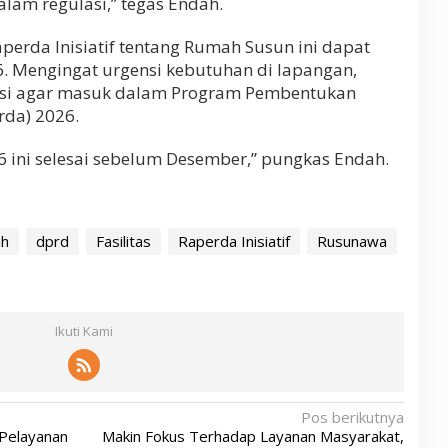
lam regulasi,” tegas Endah.
erda Inisiatif tentang Rumah Susun ini dapat
6. Mengingat urgensi kebutuhan di lapangan,
asi agar masuk dalam Program Pembentukan
da) 2026.
ini selesai sebelum Desember,” pungkas Endah.
uh
dprd
Fasilitas
Raperda Inisiatif
Rusunawa
Ikuti Kami
Pos berikutnya
 Pelayanan
Makin Fokus Terhadap Layanan Masyarakat,