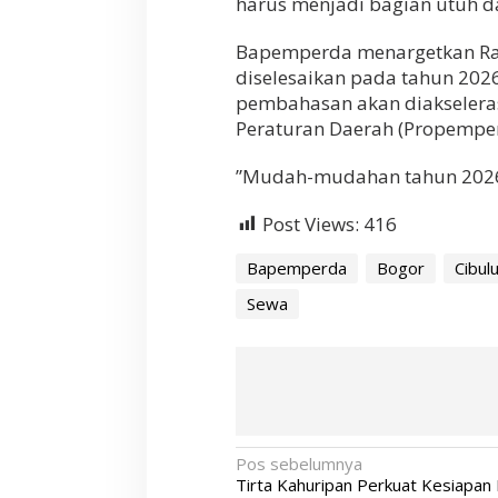
harus menjadi bagian utuh da
​Bapemperda menargetkan Rap
diselesaikan pada tahun 202
pembahasan akan diakseler
Peraturan Daerah (Propemper
​”Mudah-mudahan tahun 2026 
Post Views:
416
Bapemperda
Bogor
Cibul
Sewa
N
Pos sebelumnya
Tirta Kahuripan Perkuat Kesiapan