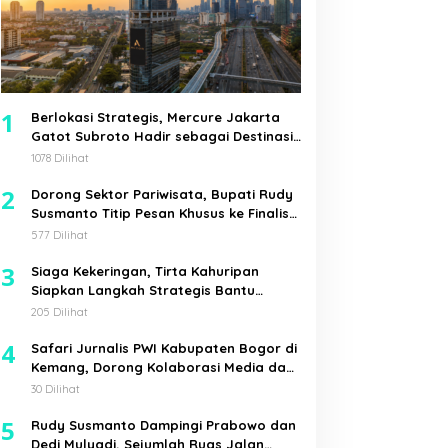
1
Berlokasi Strategis, Mercure Jakarta
Gatot Subroto Hadir sebagai Destinasi
Pilihan untuk Bisnis, Staycation,
1078 Dilihat
Meeting, dan Kuliner di Jakarta Selatan
2
Dorong Sektor Pariwisata, Bupati Rudy
Susmanto Titip Pesan Khusus ke Finalis
Mojang Jajaka Kabupaten Bogor
577 Dilihat
3
Siaga Kekeringan, Tirta Kahuripan
Siapkan Langkah Strategis Bantu
Pemkab Bogor
205 Dilihat
4
Safari Jurnalis PWI Kabupaten Bogor di
Kemang, Dorong Kolaborasi Media dan
Pemerintah Desa
30 Dilihat
5
Rudy Susmanto Dampingi Prabowo dan
Dedi Mulyadi, Sejumlah Ruas Jalan