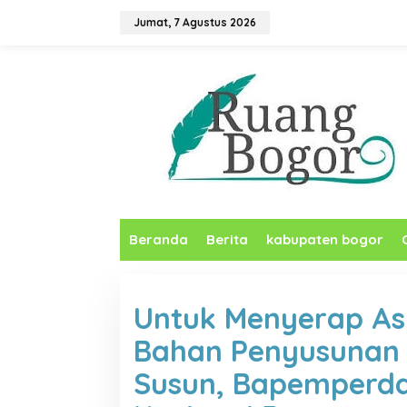
L
Jumat, 7 Agustus 2026
e
w
a
t
i
k
e
k
o
n
t
e
n
Beranda
Berita
kabupaten bogor
Untuk Menyerap As
Bahan Penyusunan
Susun, Bapemperda