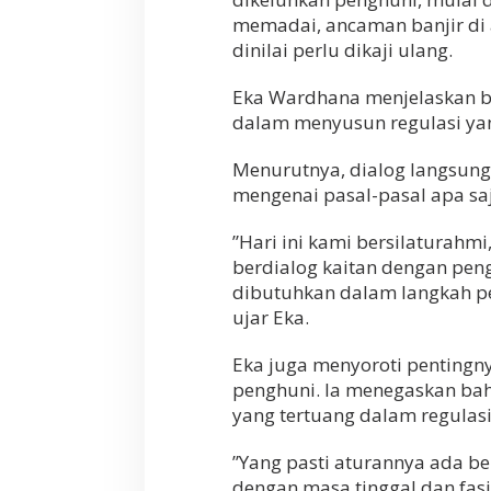
memadai, ancaman banjir di 
dinilai perlu dikaji ulang.
​Eka Wardhana menjelaskan 
dalam menyusun regulasi ya
Menurutnya, dialog langsun
mengenai pasal-pasal apa sa
​”Hari ini kami bersilaturah
berdialog kaitan dengan pen
dibutuhkan dalam langkah p
ujar Eka.
​Eka juga menyoroti pentingn
penghuni. Ia menegaskan ba
yang tertuang dalam regulasi
​”Yang pasti aturannya ada b
dengan masa tinggal dan fasi