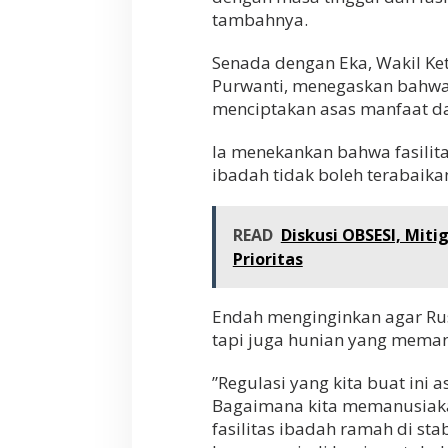
tambahnya.
​Senada dengan Eka, Wakil K
Purwanti, menegaskan bahwa
menciptakan asas manfaat da
​Ia menekankan bahwa fasilit
ibadah tidak boleh terabaika
READ
Diskusi OBSESI, Miti
Prioritas
Endah menginginkan agar Ru
tapi juga hunian yang mema
​”Regulasi yang kita buat ini
Bagaimana kita memanusiakan m
fasilitas ibadah ramah di st