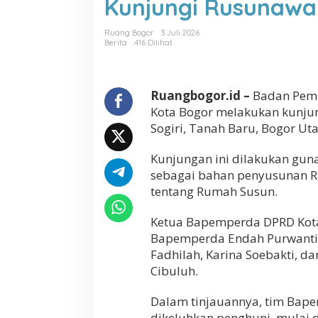
Kunjungi Rusunawa
Ruang Bogor
3 Juli 2026
Berita
416 Dilihat
Ruangbogor.id –
Badan Pemb
Kota Bogor melakukan kunjun
Sogiri, Tanah Baru, Bogor Ut
Kunjungan ini dilakukan gun
sebagai bahan penyusunan Ra
tentang Rumah Susun.
​Ketua Bapemperda DPRD Kot
Bapemperda Endah Purwanti, 
Fadhilah, Karina Soebakti, 
Cibuluh.
​Dalam tinjauannya, tim Ba
dikeluhkan penghuni, mulai d