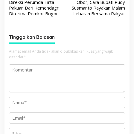
a
Direksi Perumda Tirta
Obor, Cara Bupati Rudy
v
Pakuan Dari Kemendagri
Susmanto Rayakan Malam
Diterima Pemkot Bogor
Lebaran Bersama Rakyat
i
g
a
Tinggalkan Balasan
s
i
Alamat email Anda tidak akan dipublikasikan.
Ruas yang wajib
p
ditandai
*
o
s