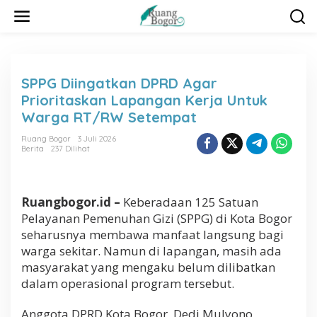
L
e
w
a
t
i
SPPG Diingatkan DPRD Agar
k
Prioritaskan Lapangan Kerja Untuk
e
k
Warga RT/RW Setempat
o
n
Ruang Bogor
3 Juli 2026
Berita
237 Dilihat
t
e
n
Ruangbogor.id –
Keberadaan 125 Satuan
Pelayanan Pemenuhan Gizi (SPPG) di Kota Bogor
seharusnya membawa manfaat langsung bagi
warga sekitar. Namun di lapangan, masih ada
masyarakat yang mengaku belum dilibatkan
dalam operasional program tersebut.
Anggota DPRD Kota Bogor, Dedi Mulyono,