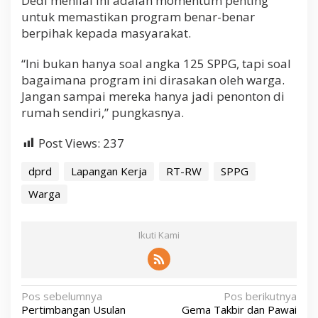
Dedi menilai ini adalah momentum penting
untuk memastikan program benar-benar
berpihak kepada masyarakat.
“Ini bukan hanya soal angka 125 SPPG, tapi soal
bagaimana program ini dirasakan oleh warga.
Jangan sampai mereka hanya jadi penonton di
rumah sendiri,” pungkasnya.
Post Views:
237
dprd
Lapangan Kerja
RT-RW
SPPG
Warga
Ikuti Kami
N
Pos sebelumnya
Pos berikutnya
Pertimbangan Usulan
Gema Takbir dan Pawai