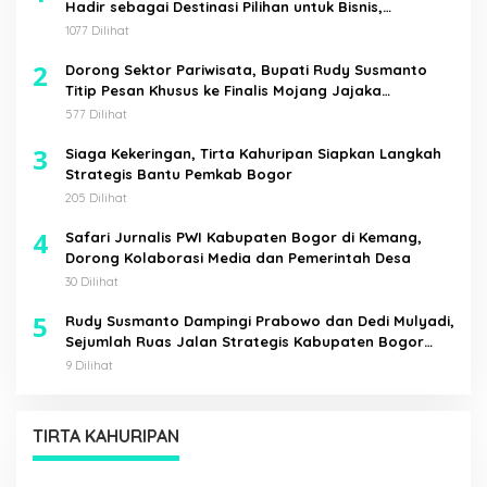
Hadir sebagai Destinasi Pilihan untuk Bisnis,
Staycation, Meeting, dan Kuliner di Jakarta Selatan
1077 Dilihat
2
Dorong Sektor Pariwisata, Bupati Rudy Susmanto
Titip Pesan Khusus ke Finalis Mojang Jajaka
Kabupaten Bogor
577 Dilihat
3
Siaga Kekeringan, Tirta Kahuripan Siapkan Langkah
Strategis Bantu Pemkab Bogor
205 Dilihat
4
Safari Jurnalis PWI Kabupaten Bogor di Kemang,
Dorong Kolaborasi Media dan Pemerintah Desa
30 Dilihat
5
Rudy Susmanto Dampingi Prabowo dan Dedi Mulyadi,
Sejumlah Ruas Jalan Strategis Kabupaten Bogor
Diresmikan
9 Dilihat
TIRTA KAHURIPAN