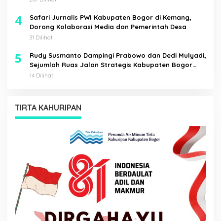
4
Safari Jurnalis PWI Kabupaten Bogor di Kemang,
Dorong Kolaborasi Media dan Pemerintah Desa
31 Dilihat
5
Rudy Susmanto Dampingi Prabowo dan Dedi Mulyadi,
Sejumlah Ruas Jalan Strategis Kabupaten Bogor
Diresmikan
14 Dilihat
TIRTA KAHURIPAN