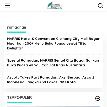
L
e
w
a
t
i
ramadhan
k
e
k
HARRIS Hotel & Convention Cibinong City Mall Bogor
o
Hadirkan 200+ Menu Buka Puasa Lewat “Iftar
n
Delights”
t
e
Spesial Ramadan, HARRIS Sentul City Bogor Sajikan
n
Buka Puasa All You Can Eat Khas Nusantara
Ascott Takes Part Ramadan: Aksi Berbagi Ascott
Indonesia Jangkau 30 Lokasi di17 Kota
TERPOPULER