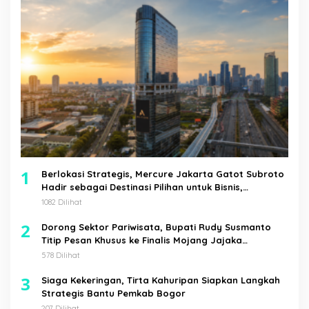
1
Berlokasi Strategis, Mercure Jakarta Gatot Subroto
Hadir sebagai Destinasi Pilihan untuk Bisnis,
Staycation, Meeting, dan Kuliner di Jakarta Selatan
1082 Dilihat
2
Dorong Sektor Pariwisata, Bupati Rudy Susmanto
Titip Pesan Khusus ke Finalis Mojang Jajaka
Kabupaten Bogor
578 Dilihat
3
Siaga Kekeringan, Tirta Kahuripan Siapkan Langkah
Strategis Bantu Pemkab Bogor
207 Dilihat