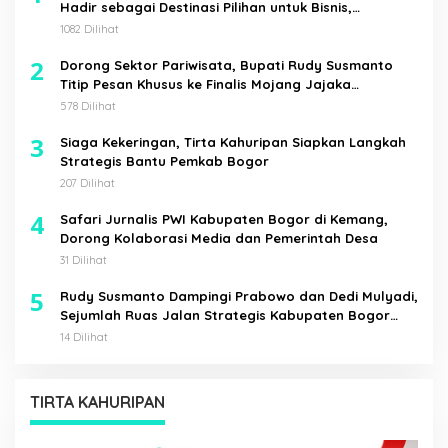
Hadir sebagai Destinasi Pilihan untuk Bisnis,
Staycation, Meeting, dan Kuliner di Jakarta Selatan
1082 Dilihat
2
Dorong Sektor Pariwisata, Bupati Rudy Susmanto
Titip Pesan Khusus ke Finalis Mojang Jajaka
Kabupaten Bogor
578 Dilihat
3
Siaga Kekeringan, Tirta Kahuripan Siapkan Langkah
Strategis Bantu Pemkab Bogor
207 Dilihat
4
Safari Jurnalis PWI Kabupaten Bogor di Kemang,
Dorong Kolaborasi Media dan Pemerintah Desa
31 Dilihat
5
Rudy Susmanto Dampingi Prabowo dan Dedi Mulyadi,
Sejumlah Ruas Jalan Strategis Kabupaten Bogor
Diresmikan
14 Dilihat
TIRTA KAHURIPAN