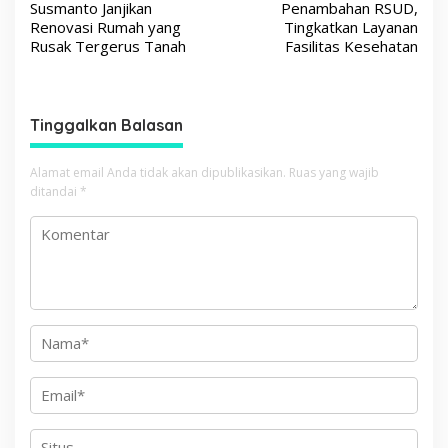
v
Susmanto Janjikan
Penambahan RSUD,
Renovasi Rumah yang
Tingkatkan Layanan
i
Rusak Tergerus Tanah
Fasilitas Kesehatan
g
a
s
Tinggalkan Balasan
i
p
Alamat email Anda tidak akan dipublikasikan.
Ruas yang wajib
ditandai
*
o
s