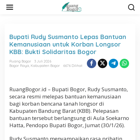
L
e
w
a
t
i
Bupati Rudy Susmanto Lepas Bantuan
k
Kemanusiaan untuk Korban Longsor
e
k
KBB: Bukti Solidaritas Bogor
o
n
Ruang Bogor
3 Juli 2026
Bogor Raya
,
Kabupaten Bogor
6676 Dilihat
t
e
n
RuangBogor.id – Bupati Bogor, Rudy Susmanto,
secara resmi melepas bantuan kemanusiaan
bagi korban bencana tanah longsor di
Kabupaten Bandung Barat (KBB). Pelepasan
bantuan tersebut berlangsung di Aula Soekarno
Hatta, Pendopo Bupati Bogor, Jumat (30/1/26).
Rudy Susmanto menyampaikan rasa prihatin