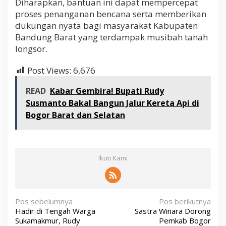
Diharapkan, bantuan ini dapat mempercepat
proses penanganan bencana serta memberikan
dukungan nyata bagi masyarakat Kabupaten
Bandung Barat yang terdampak musibah tanah
longsor.
Post Views:
6,676
READ
Kabar Gembira! Bupati Rudy
Susmanto Bakal Bangun Jalur Kereta Api di
Bogor Barat dan Selatan
Ikuti Kami
N
Pos sebelumnya
Pos berikutnya
Hadir di Tengah Warga
Sastra Winara Dorong
a
Sukamakmur, Rudy
Pemkab Bogor