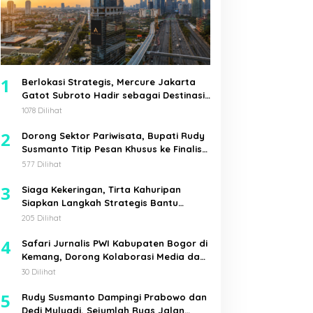
1
Berlokasi Strategis, Mercure Jakarta
Gatot Subroto Hadir sebagai Destinasi
Pilihan untuk Bisnis, Staycation,
1078 Dilihat
Meeting, dan Kuliner di Jakarta Selatan
2
Dorong Sektor Pariwisata, Bupati Rudy
Susmanto Titip Pesan Khusus ke Finalis
Mojang Jajaka Kabupaten Bogor
577 Dilihat
3
Siaga Kekeringan, Tirta Kahuripan
Siapkan Langkah Strategis Bantu
Pemkab Bogor
205 Dilihat
4
Safari Jurnalis PWI Kabupaten Bogor di
Kemang, Dorong Kolaborasi Media dan
Pemerintah Desa
30 Dilihat
5
Rudy Susmanto Dampingi Prabowo dan
Dedi Mulyadi, Sejumlah Ruas Jalan