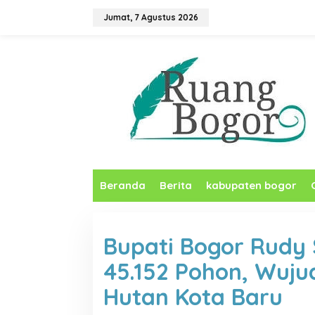
L
Jumat, 7 Agustus 2026
e
w
a
t
i
k
e
k
o
n
t
e
n
Beranda
Berita
kabupaten bogor
Bupati Bogor Rudy
45.152 Pohon, Wuju
Hutan Kota Baru