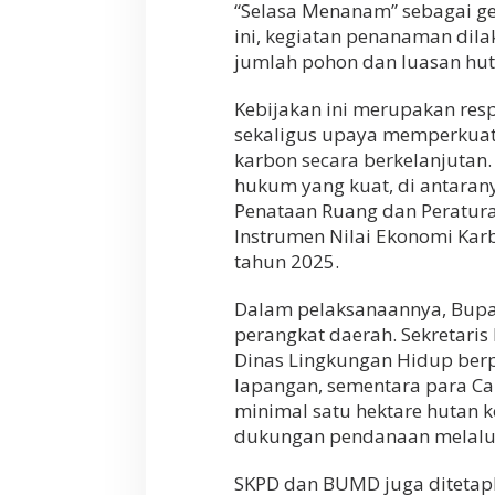
“Selasa Menanam” sebagai g
ini, kegiatan penanaman dila
jumlah pohon dan luasan hut
Kebijakan ini merupakan res
sekaligus upaya memperkuat
karbon secara berkelanjutan.
hukum yang kuat, di antara
Penataan Ruang dan Peratur
Instrumen Nilai Ekonomi Kar
tahun 2025.
Dalam pelaksanaannya, Bupa
perangkat daerah. Sekretaris
Dinas Lingkungan Hidup berp
lapangan, sementara para C
minimal satu hektare hutan 
dukungan pendanaan melalui
SKPD dan BUMD juga diteta