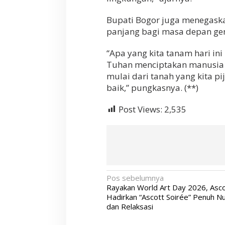
Bupati Bogor juga menegaska
panjang bagi masa depan ge
“Apa yang kita tanam hari ini 
Tuhan menciptakan manusia set
mulai dari tanah yang kita pi
baik,” pungkasnya. (**)
Post Views:
2,535
N
Pos sebelumnya
Rayakan World Art Day 2026, Asco
a
Hadirkan “Ascott Soirée” Penuh N
v
dan Relaksasi
i