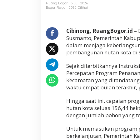
Ruang Bogor
3 Juli 2026
Bogor Raya
2535 Dilihat
Cibinong, RuangBogor.id
– 
Susmanto, Pemerintah Kabup
dalam menjaga keberlangsun
pembangunan hutan kota di s
Sejak diterbitkannya Instruk
Percepatan Program Penanama
Kecamatan yang ditandatang
waktu empat bulan terakhir, p
Hingga saat ini, capaian pr
hutan kota seluas 156,44 hek
dengan jumlah pohon yang te
Untuk memastikan program pe
berkelanjutan, Pemerintah 