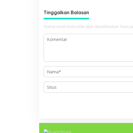
g
Tinggalkan Balasan
a
s
Alamat email Anda tidak akan dipublikasikan.
Ruas ya
i
p
o
s