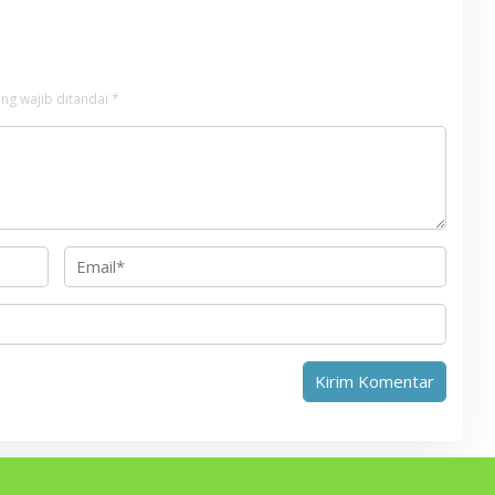
ng wajib ditandai
*