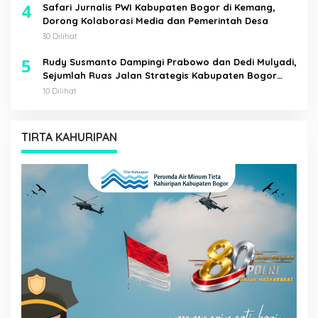
4
Safari Jurnalis PWI Kabupaten Bogor di Kemang,
Dorong Kolaborasi Media dan Pemerintah Desa
30 Dilihat
5
Rudy Susmanto Dampingi Prabowo dan Dedi Mulyadi,
Sejumlah Ruas Jalan Strategis Kabupaten Bogor
Diresmikan
10 Dilihat
TIRTA KAHURIPAN