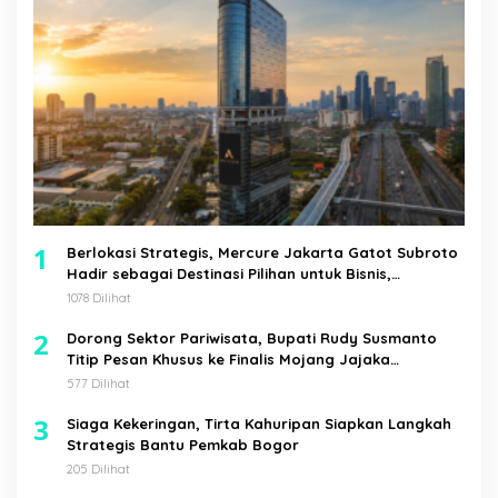
1
Berlokasi Strategis, Mercure Jakarta Gatot Subroto
Hadir sebagai Destinasi Pilihan untuk Bisnis,
Staycation, Meeting, dan Kuliner di Jakarta Selatan
1078 Dilihat
2
Dorong Sektor Pariwisata, Bupati Rudy Susmanto
Titip Pesan Khusus ke Finalis Mojang Jajaka
Kabupaten Bogor
577 Dilihat
3
Siaga Kekeringan, Tirta Kahuripan Siapkan Langkah
Strategis Bantu Pemkab Bogor
205 Dilihat