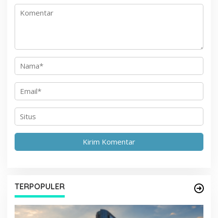
s
TERPOPULER