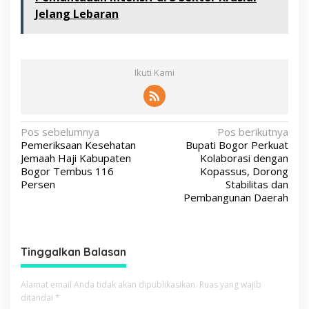
Jelang Lebaran
Ikuti Kami
N
Pos sebelumnya
Pos berikutnya
Pemeriksaan Kesehatan
Bupati Bogor Perkuat
a
Jemaah Haji Kabupaten
Kolaborasi dengan
v
Bogor Tembus 116
Kopassus, Dorong
Persen
Stabilitas dan
i
Pembangunan Daerah
g
a
s
Tinggalkan Balasan
i
p
Alamat email Anda tidak akan dipublikasikan.
Ruas yang wajib
ditandai
*
o