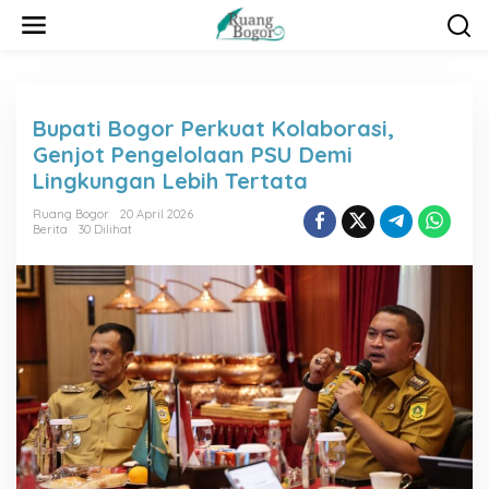
L
e
w
a
t
i
Bupati Bogor Perkuat Kolaborasi,
k
Genjot Pengelolaan PSU Demi
e
k
Lingkungan Lebih Tertata
o
n
Ruang Bogor
20 April 2026
Berita
30 Dilihat
t
e
n