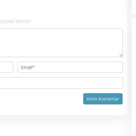
ng wajib ditandai
*