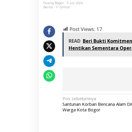
Ruang Bogor
3 Juli 2026
Berita
17 Dilihat
Post Views:
17
READ
Beri Bukti Komitmen
Hentikan Sementara Oper
N
Pos sebelumnya
Santunan Korban Bencana Alam Di
a
Warga Kota Bogor
v
i