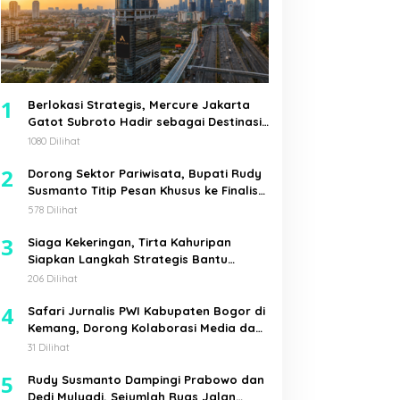
1
Berlokasi Strategis, Mercure Jakarta
Gatot Subroto Hadir sebagai Destinasi
Pilihan untuk Bisnis, Staycation,
1080 Dilihat
Meeting, dan Kuliner di Jakarta Selatan
2
Dorong Sektor Pariwisata, Bupati Rudy
Susmanto Titip Pesan Khusus ke Finalis
Mojang Jajaka Kabupaten Bogor
578 Dilihat
3
Siaga Kekeringan, Tirta Kahuripan
Siapkan Langkah Strategis Bantu
Pemkab Bogor
206 Dilihat
4
Safari Jurnalis PWI Kabupaten Bogor di
Kemang, Dorong Kolaborasi Media dan
Pemerintah Desa
31 Dilihat
5
Rudy Susmanto Dampingi Prabowo dan
Dedi Mulyadi, Sejumlah Ruas Jalan