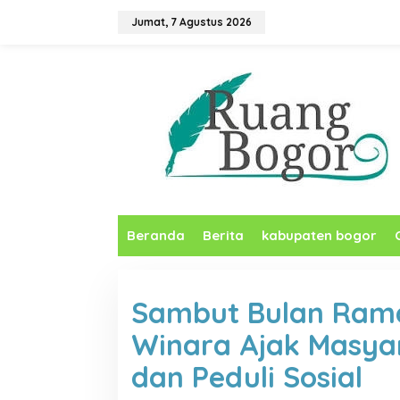
L
Jumat, 7 Agustus 2026
e
w
a
t
i
k
e
k
o
n
t
e
n
Beranda
Berita
kabupaten bogor
Sambut Bulan Rama
Winara Ajak Masya
dan Peduli Sosial