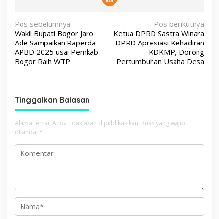
N
Pos sebelumnya
Pos berikutnya
Wakil Bupati Bogor Jaro
Ketua DPRD Sastra Winara
a
Ade Sampaikan Raperda
DPRD Apresiasi Kehadiran
v
APBD 2025 usai Pemkab
KDKMP, Dorong
Bogor Raih WTP
Pertumbuhan Usaha Desa
i
g
a
Tinggalkan Balasan
s
i
Alamat email Anda tidak akan dipublikasikan.
Ruas yang wajib
p
ditandai
*
o
s