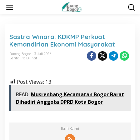
L
e
w
a
t
i
Sastra Winara: KDKMP Perkuat
k
Kemandirian Ekonomi Masyarakat
e
k
Ruang Bogor
3 Juli 2026
o
Berita
13 Dilihat
n
t
e
n
Post Views:
13
READ
Musrenbang Kecamatan Bogor Barat
Dihadiri Anggota DPRD Kota Bogor
Ikuti Kami