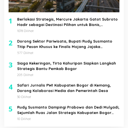
1
Berlokasi Strategis, Mercure Jakarta Gatot Subroto
Hadir sebagai Destinasi Pilihan untuk Bisnis,
Staycation, Meeting, dan Kuliner di Jakarta Selatan
1078 Dilihat
2
Dorong Sektor Pariwisata, Bupati Rudy Susmanto
Titip Pesan Khusus ke Finalis Mojang Jajaka
Kabupaten Bogor
577 Dilihat
3
Siaga Kekeringan, Tirta Kahuripan Siapkan Langkah
Strategis Bantu Pemkab Bogor
205 Dilihat
4
Safari Jurnalis PWI Kabupaten Bogor di Kemang,
Dorong Kolaborasi Media dan Pemerintah Desa
30 Dilihat
5
Rudy Susmanto Dampingi Prabowo dan Dedi Mulyadi,
Sejumlah Ruas Jalan Strategis Kabupaten Bogor
Diresmikan
10 Dilihat